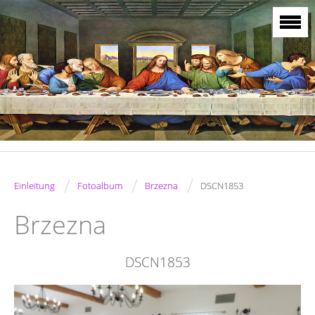
/
/
/
Einleitung
Fotoalbum
Brzezna
DSCN1853
Brzezna
DSCN1853