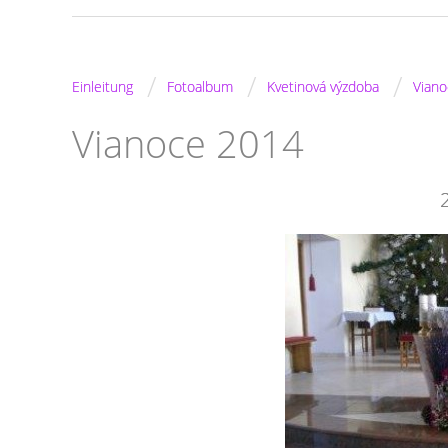
/
/
/
Einleitung
Fotoalbum
Kvetinová výzdoba
Vian
Vianoce 2014