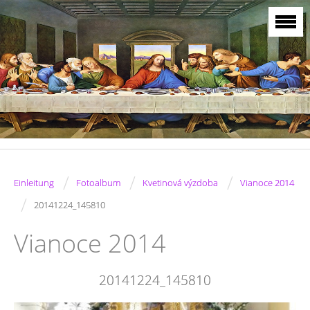
/
/
/
Einleitung
Fotoalbum
Kvetinová výzdoba
Vianoce 2014
/
20141224_145810
Vianoce 2014
20141224_145810