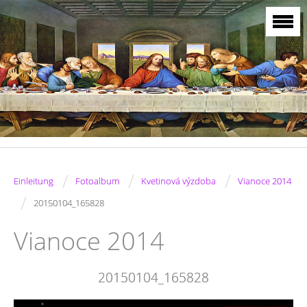
/
/
/
Einleitung
Fotoalbum
Kvetinová výzdoba
Vianoce 2014
/
20150104_165828
Vianoce 2014
20150104_165828