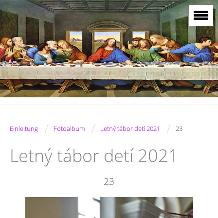
/
/
/
Einleitung
Fotoalbum
Letný tábor detí 2021
23
Letný tábor detí 2021
23