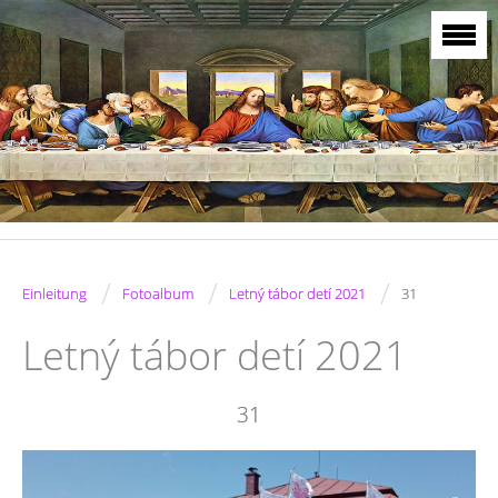
/
/
/
Einleitung
Fotoalbum
Letný tábor detí 2021
31
Letný tábor detí 2021
31