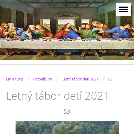
/
/
/
Einleitung
Fotoalbum
Letný tábor detí 2021
53
Letný tábor detí 2021
53