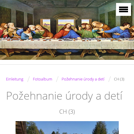
/
/
/
Einleitung
Fotoalbum
Požehnanie úrody a detí
CH (3)
Požehnanie úrody a detí
CH (3)