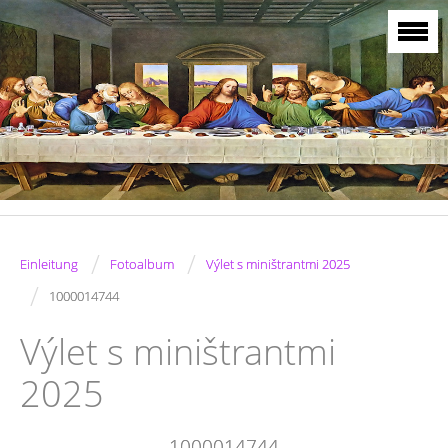
/
/
Einleitung
Fotoalbum
Výlet s miništrantmi 2025
/
1000014744
Výlet s miništrantmi
2025
1000014744