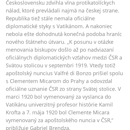
Československu zdvihla vlna protikatolíckych
nálad, ktoré prevládali najmä na českej strane.
Republika tiež stále nemala oficiálne
diplomatické styky s Vatikánom. A nakoniec
nebola ešte dohodnutá konečná podoba hraníc
nového štátneho útvaru. „K posunu v otázke
menovania biskupov došlo až po nadviazaní
oficiálnych diplomatických vzťahov medzi ČSR a
Svätou stolicou v septembri 1919. Vtedy totiž
apoštolský nuncius Valfré di Bonzo prišiel spolu
s Clementem Micarom do Prahy a odovzdal
oficiálne uznanie ČSR zo strany Svätej stolice. V
marci 1920 bol vymenovaný za vyslanca do
Vatikánu univerzitný profesor histórie Kamil
Krofta a 7. mája 1920 bol Clemente Micara
vymenovaný za apoštolského nuncia v ČSR,“
približuje Gabriel Brendza.