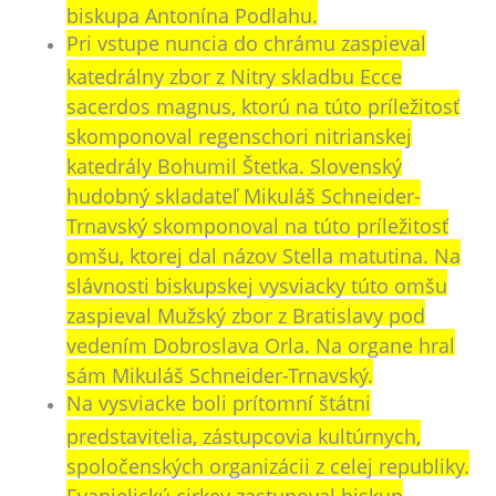
biskupa Antonína Podlahu.
Pri vstupe nuncia do chrámu zaspieval
katedrálny zbor z Nitry skladbu Ecce
sacerdos magnus, ktorú na túto príležitosť
skomponoval regenschori nitrianskej
katedrály Bohumil Štetka. Slovenský
hudobný skladateľ Mikuláš Schneider-
Trnavský skomponoval na túto príležitosť
omšu, ktorej dal názov Stella matutina. Na
slávnosti biskupskej vysviacky túto omšu
zaspieval Mužský zbor z Bratislavy pod
vedením Dobroslava Orla. Na organe hral
sám Mikuláš Schneider-Trnavský.
Na vysviacke boli prítomní štátni
predstavitelia, zástupcovia kultúrnych,
spoločenských organizácii z celej republiky.
Evanjelickú cirkev zastupoval biskup