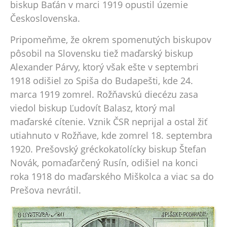
biskup Baťán v marci 1919 opustil územie
Československa.
Pripomeňme, že okrem spomenutých biskupov
pôsobil na Slovensku tiež maďarský biskup
Alexander Párvy, ktorý však ešte v septembri
1918 odišiel zo Spiša do Budapešti, kde 24.
marca 1919 zomrel. Rožňavskú diecézu zasa
viedol biskup Ľudovít Balasz, ktorý mal
maďarské cítenie. Vznik ČSR neprijal a ostal žiť
utiahnuto v Rožňave, kde zomrel 18. septembra
1920. Prešovský gréckokatolícky biskup Štefan
Novák, pomaďarčený Rusín, odišiel na konci
roka 1918 do maďarského Miškolca a viac sa do
Prešova nevrátil.