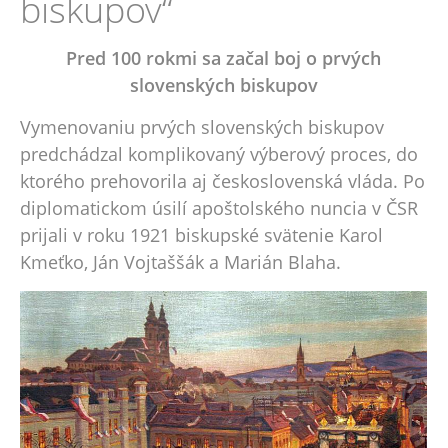
biskupov“
Pred 100 rokmi sa začal boj o prvých
slovenských biskupov
Vymenovaniu prvých slovenských biskupov
predchádzal komplikovaný výberový proces, do
ktorého prehovorila aj československá vláda. Po
diplomatickom úsilí apoštolského nuncia v ČSR
prijali v roku 1921 biskupské svätenie Karol
Kmeťko, Ján Vojtaššák a Marián Blaha.