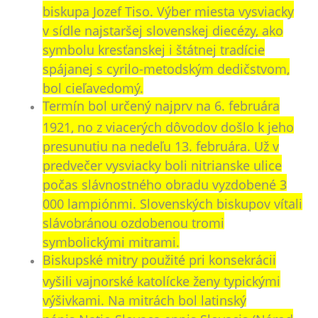
biskupa Jozef Tiso. Výber miesta vysviacky
v sídle najstaršej slovenskej diecézy, ako
symbolu kresťanskej i štátnej tradície
spájanej s cyrilo-metodským dedičstvom,
bol cieľavedomý.
Termín bol určený najprv na 6. februára
1921, no z viacerých dôvodov došlo k jeho
presunutiu na nedeľu 13. februára. Už v
predvečer vysviacky boli nitrianske ulice
počas slávnostného obradu vyzdobené 3
000 lampiónmi. Slovenských biskupov vítali
slávobránou ozdobenou tromi
symbolickými mitrami.
Biskupské mitry použité pri konsekrácii
vyšili vajnorské katolícke ženy typickými
výšivkami. Na mitrách bol latinský