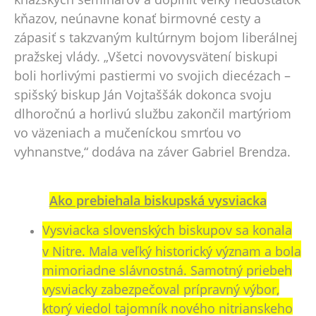
kňazov, neúnavne konať birmovné cesty a
zápasiť s takzvaným kultúrnym bojom liberálnej
pražskej vlády. „Všetci novovysvätení biskupi
boli horlivými pastiermi vo svojich diecézach –
spišský biskup Ján Vojtaššák dokonca svoju
dlhoročnú a horlivú službu zakončil martýriom
vo väzeniach a mučeníckou smrťou vo
vyhnanstve,“ dodáva na záver Gabriel Brendza.
Ako prebiehala biskupská vysviacka
Vysviacka slovenských biskupov sa konala
v Nitre. Mala veľký historický význam a bola
mimoriadne slávnostná. Samotný priebeh
vysviacky zabezpečoval prípravný výbor,
ktorý viedol tajomník nového nitrianskeho