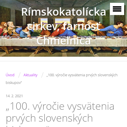
Rímskokatolícka
cirkev, farnosť
Chmeľnica
/
/
Úvod
Aktuality
„100. výročie vysvätenia prvých slovenských
biskupov“
14. 2. 2021
„100. výročie vysvätenia
prvých slovenských