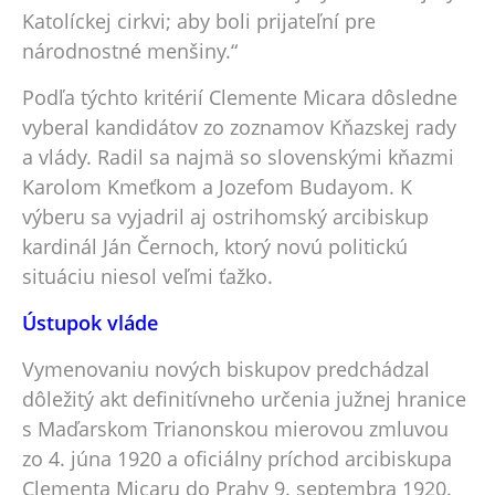
Katolíckej cirkvi; aby boli prijateľní pre
národnostné menšiny.“
Podľa týchto kritérií Clemente Micara dôsledne
vyberal kandidátov zo zoznamov Kňazskej rady
a vlády. Radil sa najmä so slovenskými kňazmi
Karolom Kmeťkom a Jozefom Budayom. K
výberu sa vyjadril aj ostrihomský arcibiskup
kardinál Ján Černoch, ktorý novú politickú
situáciu niesol veľmi ťažko.
Ústupok vláde
Vymenovaniu nových biskupov predchádzal
dôležitý akt definitívneho určenia južnej hranice
s Maďarskom Trianonskou mierovou zmluvou
zo 4. júna 1920 a oficiálny príchod arcibiskupa
Clementa Micaru do Prahy 9. septembra 1920.