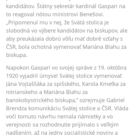
kandidátov. Štátny sekretár kardinál Gaspari na
to reagoval nótou ministrovi Benešovi.
„Pripomenul mu v nej, že Svätá stolica je
slobodná vo výbere kandidátov na biskupov, ale
aby preukázala dobrú vôľu mať dobré vzťahy s
ČSR, bola ochotná vymenovať Mariána Blahu za
biskupa.
Napokon Gaspari vo svojej správe z 19. októbra
1920 vyjadril úmysel Svätej stolice vymenovať
Jána Vojtaššáka za spišského, Karola Kmeťka za
nitrianskeho a Mariána Blahu za
banskobystrického biskupa,“ ozrejmuje Gabriel
Brendza komunikáciu Svätej stolice a ČSR. Vláda
voči tomuto návrhu nemala námietky a vo
verejnosti sa rozhodnutie prijímalo s veľkým
nadšením, až na jedny socialistické noviny a