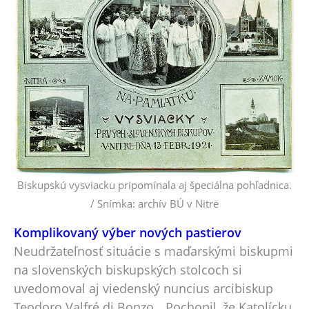
Biskupskú vysviacku pripomínala aj špeciálna pohľadnica.
/ Snímka: archív BÚ v Nitre
Komplikovaný výber nových pastierov
Neudržateľnosť situácie s maďarskými biskupmi
na slovenských biskupských stolcoch si
uvedomoval aj viedenský nuncius arcibiskup
Teodoro Valfré di Bonzo. „Pochopil, že Katolícku