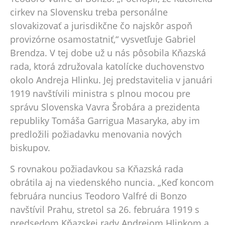
cirkev na Slovensku treba personálne
slovakizovať a jurisdikčne čo najskôr aspoň
provizórne osamostatniť,“ vysvetľuje Gabriel
Brendza. V tej dobe už u nás pôsobila Kňazská
rada, ktorá združovala katolícke duchovenstvo
okolo Andreja Hlinku. Jej predstavitelia v januári
1919 navštívili ministra s plnou mocou pre
správu Slovenska Vavra Šrobára a prezidenta
republiky Tomáša Garrigua Masaryka, aby im
predložili požiadavku menovania nových
biskupov.
S rovnakou požiadavkou sa Kňazská rada
obrátila aj na viedenského nuncia. „Keď koncom
februára nuncius Teodoro Valfré di Bonzo
navštívil Prahu, stretol sa 26. februára 1919 s
predsedom Kňazskej rady Andrejom Hlinkom a