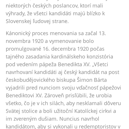
niektorých českých poslancov, ktorí mali
výhrady, že všetci kandidáti majú blízko k
Slovenskej ľudovej strane.
Kánonický proces menovania sa začal 13.
novembra 1920 a vymenovanie bolo
promulgované 16. decembra 1920 počas
tajného zasadania kardinálskeho konzistória
pod vedením pápeža Benedikta XV. „Všetci
navrhovaní kandidáti aj český kandidát na post
českobudějovického biskupa Šimon Bárta
vyjadrili pred nunciom svoju vďačnosť pápežovi
Benediktovi XV. Zároveň prisľúbili, že urobia
všetko, čo je v ich silách, aby nesklamali dôveru
Svätej stolice a boli užitoční Katolíckej cirkvi a
im zvereným dušiam. Nuncius navrhol
kandidátom, aby si vykonali u redemptoristov v