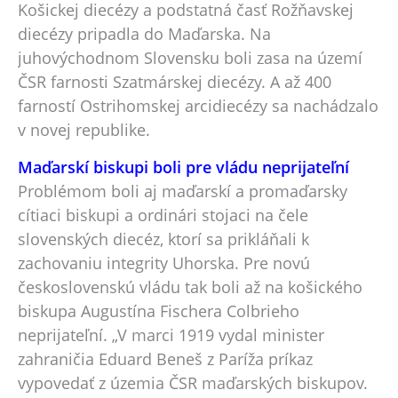
Košickej diecézy a podstatná časť Rožňavskej
diecézy pripadla do Maďarska. Na
juhovýchodnom Slovensku boli zasa na území
ČSR farnosti Szatmárskej diecézy. A až 400
farností Ostrihomskej arcidiecézy sa nachádzalo
v novej republike.
Maďarskí biskupi boli pre vládu neprijateľní
Problémom boli aj maďarskí a promaďarsky
cítiaci biskupi a ordinári stojaci na čele
slovenských diecéz, ktorí sa prikláňali k
zachovaniu integrity Uhorska. Pre novú
československú vládu tak boli až na košického
biskupa Augustína Fischera Colbrieho
neprijateľní. „V marci 1919 vydal minister
zahraničia Eduard Beneš z Paríža príkaz
vypovedať z územia ČSR maďarských biskupov.