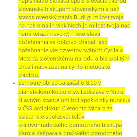
nápis Natio Slovaca eppis Slovacis (Národ
slovenský biskupom slovenským) a tiež
staroslovenský nápis Budi gi milost tvoja
na nas nina in viek(Nech je milosť tvoja nad
nami teraz i naveky). Tieto slová
požehnania sa dobovo chápali ako
požehnanie vierozvestov svätých Cyrila a
Metoda slovenskému národu a biskupi tým
chceli nadviazať na cyrilo-metodskú
tradíciu.
Samotný obrad sa začal o 8.00 v
piaristickom Kostole sv. Ladislava v Nitre.
Hlavným svätiteľom bol apoštolský nuncius
v ČSR arcibiskup Clemente Micara za
asistencie spolusvätiteľov
královohradeckého pomocného biskupa
Karola Kašpara a pražského pomocného