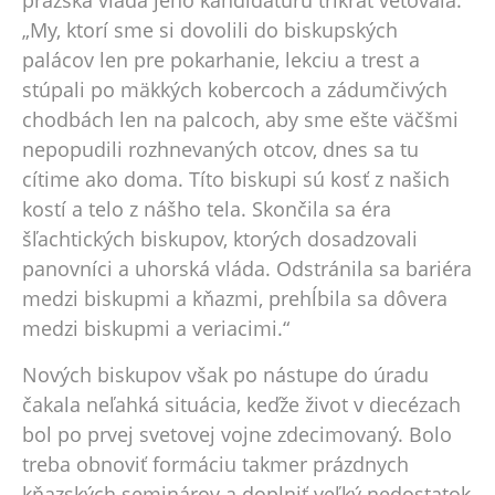
pražská vláda jeho kandidatúru trikrát vetovala.
„My, ktorí sme si dovolili do biskupských
palácov len pre pokarhanie, lekciu a trest a
stúpali po mäkkých kobercoch a zádumčivých
chodbách len na palcoch, aby sme ešte väčšmi
nepopudili rozhnevaných otcov, dnes sa tu
cítime ako doma. Títo biskupi sú kosť z našich
kostí a telo z nášho tela. Skončila sa éra
šľachtických biskupov, ktorých dosadzovali
panovníci a uhorská vláda. Odstránila sa bariéra
medzi biskupmi a kňazmi, prehĺbila sa dôvera
medzi biskupmi a veriacimi.“
Nových biskupov však po nástupe do úradu
čakala neľahká situácia, keďže život v diecézach
bol po prvej svetovej vojne zdecimovaný. Bolo
treba obnoviť formáciu takmer prázdnych
kňazských seminárov a doplniť veľký nedostatok