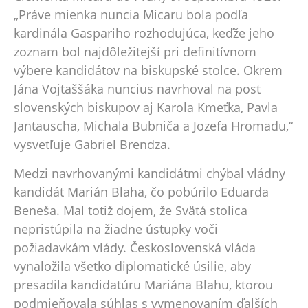
„Práve mienka nuncia Micaru bola podľa
kardinála Gaspariho rozhodujúca, keďže jeho
zoznam bol najdôležitejší pri definitívnom
výbere kandidátov na biskupské stolce. Okrem
Jána Vojtaššáka nuncius navrhoval na post
slovenských biskupov aj Karola Kmeťka, Pavla
Jantauscha, Michala Bubniča a Jozefa Hromadu,“
vysvetľuje Gabriel Brendza.
Medzi navrhovanými kandidátmi chýbal vládny
kandidát Marián Blaha, čo pobúrilo Eduarda
Beneša. Mal totiž dojem, že Svätá stolica
nepristúpila na žiadne ústupky voči
požiadavkám vlády. Československá vláda
vynaložila všetko diplomatické úsilie, aby
presadila kandidatúru Mariána Blahu, ktorou
podmieňovala súhlas s vymenovaním ďalších