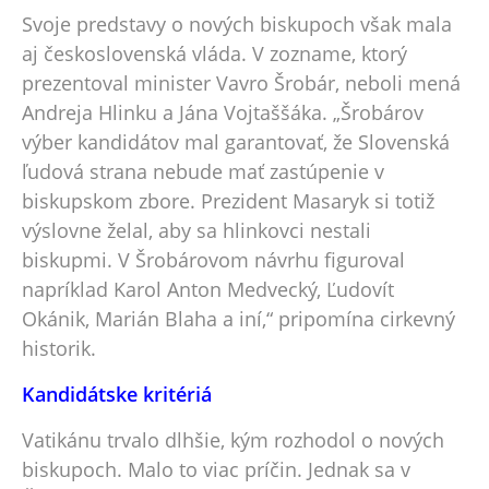
Svoje predstavy o nových biskupoch však mala
aj československá vláda. V zozname, ktorý
prezentoval minister Vavro Šrobár, neboli mená
Andreja Hlinku a Jána Vojtaššáka. „Šrobárov
výber kandidátov mal garantovať, že Slovenská
ľudová strana nebude mať zastúpenie v
biskupskom zbore. Prezident Masaryk si totiž
výslovne želal, aby sa hlinkovci nestali
biskupmi. V Šrobárovom návrhu figuroval
napríklad Karol Anton Medvecký, Ľudovít
Okánik, Marián Blaha a iní,“ pripomína cirkevný
historik.
Kandidátske kritériá
Vatikánu trvalo dlhšie, kým rozhodol o nových
biskupoch. Malo to viac príčin. Jednak sa v