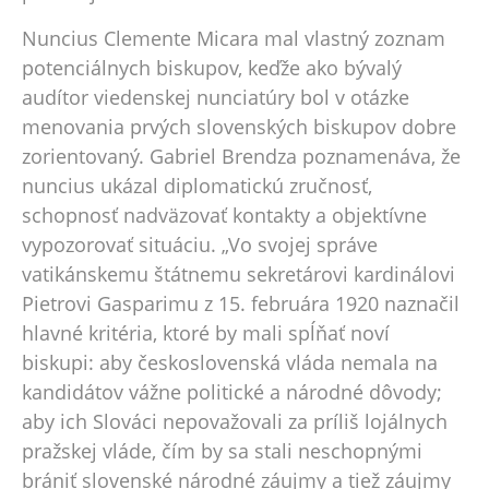
Nuncius Clemente Micara mal vlastný zoznam
potenciálnych biskupov, keďže ako bývalý
audítor viedenskej nunciatúry bol v otázke
menovania prvých slovenských biskupov dobre
zorientovaný. Gabriel Brendza poznamenáva, že
nuncius ukázal diplomatickú zručnosť,
schopnosť nadväzovať kontakty a objektívne
vypozorovať situáciu. „Vo svojej správe
vatikánskemu štátnemu sekretárovi kardinálovi
Pietrovi Gasparimu z 15. februára 1920 naznačil
hlavné kritéria, ktoré by mali spĺňať noví
biskupi: aby československá vláda nemala na
kandidátov vážne politické a národné dôvody;
aby ich Slováci nepovažovali za príliš lojálnych
pražskej vláde, čím by sa stali neschopnými
brániť slovenské národné záujmy a tiež záujmy