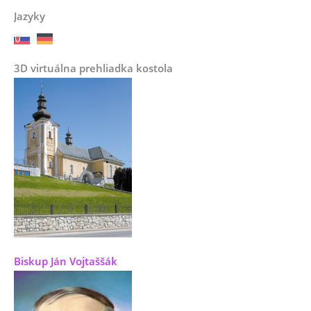
Jazyky
3D virtuálna prehliadka kostola
Biskup Ján Vojtaššák