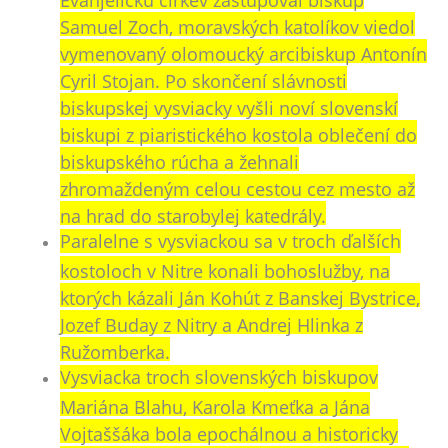
Samuel Zoch, moravských katolíkov viedol
vymenovaný olomoucký arcibiskup Antonín
Cyril Stojan. Po skončení slávnosti
biskupskej vysviacky vyšli noví slovenskí
biskupi z piaristického kostola oblečení do
biskupského rúcha a žehnali
zhromaždeným celou cestou cez mesto až
na hrad do starobylej katedrály.
Paralelne s vysviackou sa v troch ďalších
kostoloch v Nitre konali bohoslužby, na
ktorých kázali Ján Kohút z Banskej Bystrice,
Jozef Buday z Nitry a Andrej Hlinka z
Ružomberka.
Vysviacka troch slovenských biskupov
Mariána Blahu, Karola Kmeťka a Jána
Vojtaššáka bola epochálnou a historicky