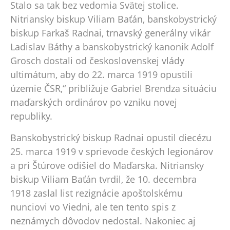
Stalo sa tak bez vedomia Svätej stolice.
Nitriansky biskup Viliam Baťán, banskobystrický
biskup Farkaš Radnai, trnavský generálny vikár
Ladislav Báthy a banskobystrický kanonik Adolf
Grosch dostali od československej vlády
ultimátum, aby do 22. marca 1919 opustili
územie ČSR,“ približuje Gabriel Brendza situáciu
maďarských ordinárov po vzniku novej
republiky.
Banskobystrický biskup Radnai opustil diecézu
25. marca 1919 v sprievode českých legionárov
a pri Štúrove odišiel do Maďarska. Nitriansky
biskup Viliam Baťán tvrdil, že 10. decembra
1918 zaslal list rezignácie apoštolskému
nunciovi vo Viedni, ale ten tento spis z
neznámych dôvodov nedostal. Nakoniec aj