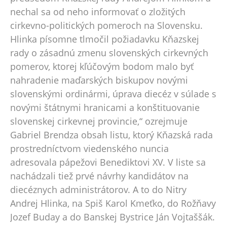
nechal sa od neho informovať o zložitých
cirkevno-politických pomeroch na Slovensku.
Hlinka písomne tlmočil požiadavku Kňazskej
rady o zásadnú zmenu slovenských cirkevných
pomerov, ktorej kľúčovým bodom malo byť
nahradenie maďarských biskupov novými
slovenskými ordinármi, úprava diecéz v súlade s
novými štátnymi hranicami a konštituovanie
slovenskej cirkevnej provincie,“ ozrejmuje
Gabriel Brendza obsah listu, ktorý Kňazská rada
prostredníctvom viedenského nuncia
adresovala pápežovi Benediktovi XV. V liste sa
nachádzali tiež prvé návrhy kandidátov na
diecéznych administrátorov. A to do Nitry
Andrej Hlinka, na Spiš Karol Kmeťko, do Rožňavy
Jozef Buday a do Banskej Bystrice Ján Vojtaššák.