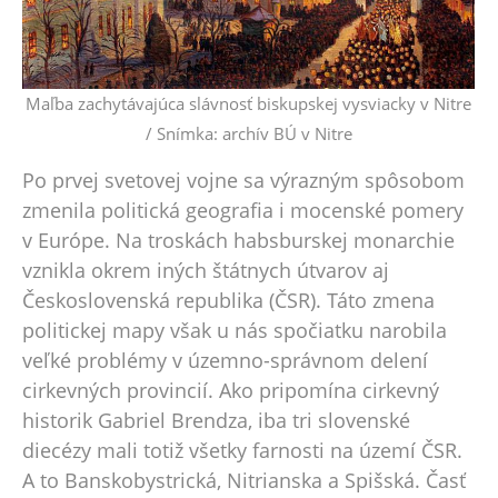
Maľba zachytávajúca slávnosť biskupskej vysviacky v Nitre
/ Snímka: archív BÚ v Nitre
Po prvej svetovej vojne sa výrazným spôsobom
zmenila politická geografia i mocenské pomery
v Európe. Na troskách habsburskej monarchie
vznikla okrem iných štátnych útvarov aj
Československá republika (ČSR). Táto zmena
politickej mapy však u nás spočiatku narobila
veľké problémy v územno-správnom delení
cirkevných provincií. Ako pripomína cirkevný
historik Gabriel Brendza, iba tri slovenské
diecézy mali totiž všetky farnosti na území ČSR.
A to Banskobystrická, Nitrianska a Spišská. Časť