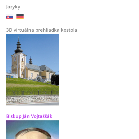
Jazyky
3D virtuálna prehliadka kostola
Biskup Ján Vojtaššák