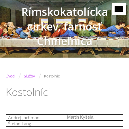
Rímskokatolícka
cirkev, farnosť
Chmeľnica
/
/
Úvod
Služby
Kostolníci
Kostolníci
Andrej Jachman
Martin Kyšeľa
Štefan Lang