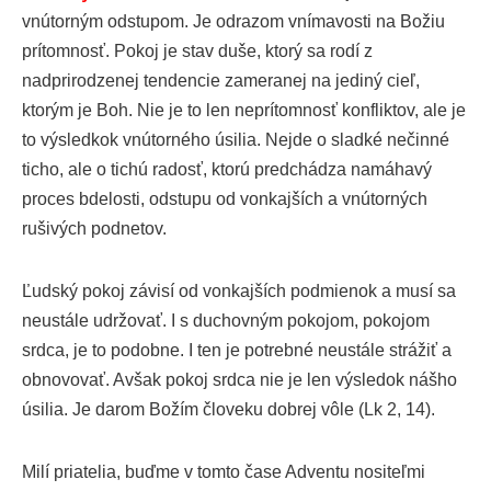
vnútorným odstupom. Je odrazom vnímavosti na Božiu
prítomnosť. Pokoj je stav duše, ktorý sa rodí z
nadprirodzenej tendencie zameranej na jediný cieľ,
ktorým je Boh. Nie je to len neprítomnosť konfliktov, ale je
to výsledkok vnútorného úsilia. Nejde o sladké nečinné
ticho, ale o tichú radosť, ktorú predchádza namáhavý
proces bdelosti, odstupu od vonkajších a vnútorných
rušivých podnetov.
Ľudský pokoj závisí od vonkajších podmienok a musí sa
neustále udržovať. I s duchovným pokojom, pokojom
srdca, je to podobne. I ten je potrebné neustále strážiť a
obnovovať. Avšak pokoj srdca nie je len výsledok nášho
úsilia. Je darom Božím človeku dobrej vôle (Lk 2, 14).
Milí priatelia, buďme v tomto čase Adventu nositeľmi