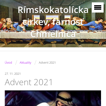
Rímskokatolícka
cirkev, farnosť
Chmeľnica
/
/
Úvod
Aktuality
Advent 2021
27. 11. 2021
Advent 2021