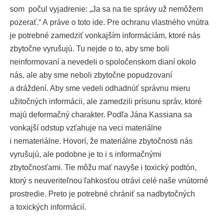
som počul vyjadrenie: „Ja sa na tie správy už nemôžem
pozerať.“ A práve o toto ide. Pre ochranu vlastného vnútra
je potrebné zamedziť vonkajším informáciám, ktoré nás
zbytočne vyrušujú. Tu nejde o to, aby sme boli
neinformovaní a nevedeli o spoločenskom dianí okolo
nás, ale aby sme neboli zbytočne popudzovaní
a dráždení. Aby sme vedeli odhadnúť správnu mieru
užitočných informácii, ale zamedzili prísunu správ, ktoré
majú deformačný charakter. Podľa Jána Kassiana sa
vonkajší odstup vzťahuje na veci materiálne
i nemateriálne. Hovorí, že materiálne zbytočnosti nás
vyrušujú, ale podobne je to i s informačnými
zbytočnosťami. Tie môžu mať navyše i toxický podtón,
ktorý s neuveriteľnou ľahkosťou otrávi celé naše vnútorné
prostredie. Preto je potrebné chrániť sa nadbytočných
a toxických informácií.