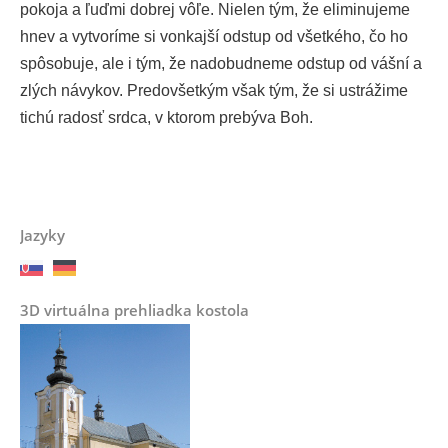
pokoja a ľuďmi dobrej vôľe. Nielen tým, že eliminujeme
hnev a vytvoríme si vonkajší odstup od všetkého, čo ho
spôsobuje, ale i tým, že nadobudneme odstup od vášní a
zlých návykov. Predovšetkým však tým, že si ustrážime
tichú radosť srdca, v ktorom prebýva Boh.
Jazyky
3D virtuálna prehliadka kostola