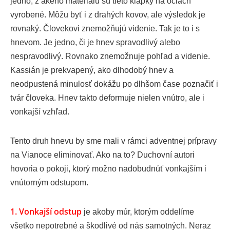
jedno, z akého materialu sú tieto klapky na očiach
vyrobené. Môžu byť i z drahých kovov, ale výsledok je
rovnaký. Človekovi znemožňujú videnie. Tak je to i s
hnevom. Je jedno, či je hnev spravodlivý alebo
nespravodlivý. Rovnako znemožnuje pohľad a videnie.
Kassián je prekvapený, ako dlhodobý hnev a
neodpustená minulosť dokážu po dlhšom čase poznačiť i
tvár človeka. Hnev takto deformuje nielen vnútro, ale i
vonkajší vzhľad.
Tento druh hnevu by sme mali v rámci adventnej prípravy
na Vianoce eliminovať. Ako na to? Duchovní autori
hovoria o pokoji, ktorý možno nadobudnúť vonkajším i
vnútorným odstupom.
1. Vonkajší odstup
je akoby múr, ktorým oddelíme
všetko nepotrebné a škodlivé od nás samotných. Neraz