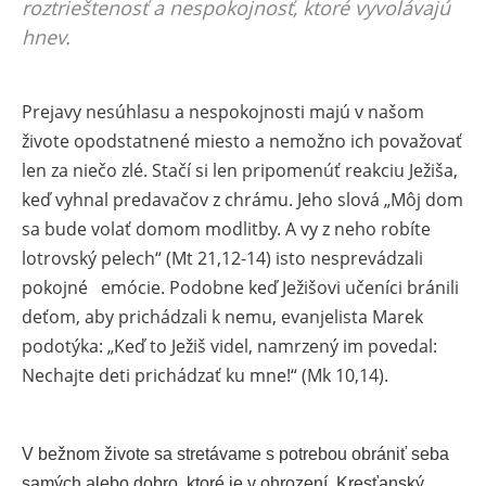
roztrieštenosť a nespokojnosť, ktoré vyvolávajú
hnev.
Prejavy nesúhlasu a nespokojnosti majú v našom
živote opodstatnené miesto a nemožno ich považovať
len za niečo zlé. Stačí si len pripomenúť reakciu Ježiša,
keď vyhnal predavačov z chrámu. Jeho slová „Môj dom
sa bude volať domom modlitby. A vy z neho robíte
lotrovský pelech“ (Mt 21,12-14) isto nesprevádzali
pokojné emócie. Podobne keď Ježišovi učeníci bránili
deťom, aby prichádzali k nemu, evanjelista Marek
podotýka: „Keď to Ježiš videl, namrzený im povedal:
Nechajte deti prichádzať ku mne!“ (Mk 10,14).
V bežnom živote sa stretávame s potrebou obrániť seba
samých alebo dobro, ktoré je v ohrození. Kresťanský