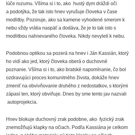
lúče rozumu. Všíma si i to, ako hustý dym dráždi oči
a podotýka, že tak isto hnev vyrušuje človeka v čase
modlitby. Pozoruje, ako sa kamene vyhodené smerom k
nebu vždy vrátia naspäť a dodáva, že je to tak isto s
modlitbou nahnevaného človeka. Nikdy nevyletí k nebu.
Podobnou optikou sa pozerá na hnev i Ján Kassián, ktorý
ho vidí ako jed, ktorý človeka oberá o duchovné
poznanie. Všíma si i to, ako bratské napomínanie, čo bol
ozdravujúci proces komunitného života, dokáže hnev
zmeniť na obvivňovanie druhého z nedostatkov, s ktorými
zápasí ten, ktorý obviňuje. Dnes by sme tento jav nazvali
autoprojekcia.
Hnev blokuje duchovný zrak podobne, ako fyzický zrak
znemožňujú klapky na očiach. Podľa Kassiána je celkom