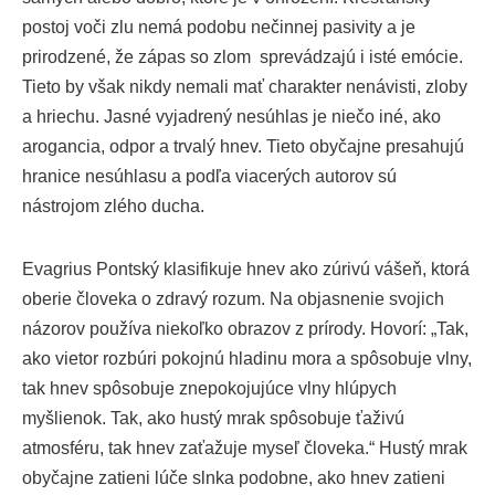
postoj voči zlu nemá podobu nečinnej pasivity a je
prirodzené, že zápas so zlom sprevádzajú i isté emócie.
Tieto by však nikdy nemali mať charakter nenávisti, zloby
a hriechu. Jasné vyjadrený nesúhlas je niečo iné, ako
arogancia, odpor a trvalý hnev. Tieto obyčajne presahujú
hranice nesúhlasu a podľa viacerých autorov sú
nástrojom zlého ducha.
Evagrius Pontský klasifikuje
hnev ako zúrivú vášeň, ktorá
oberie človeka o zdravý rozum. Na objasnenie svojich
názorov používa niekoľko obrazov z prírody. Hovorí: „Tak,
ako vietor rozbúri pokojnú hladinu mora a spôsobuje vlny,
tak hnev spôsobuje znepokojujúce vlny hlúpych
myšlienok. Tak, ako hustý mrak spôsobuje ťaživú
atmosféru, tak hnev zaťažuje myseľ človeka.“ Hustý mrak
obyčajne zatieni lúče slnka podobne, ako hnev zatieni