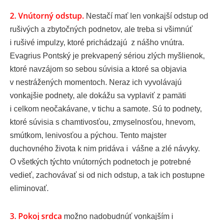
2. Vnútorný odstup
.
Nestačí mať len vonkajší odstup od
rušivých a zbytočných podnetov, ale treba si všimnúť
i rušivé impulzy, ktoré prichádzajú z nášho vnútra.
Evagrius Pontský je prekvapený sériou zlých myšlienok,
ktoré navzájom so sebou súvisia a ktoré sa objavia
v nestrážených momentoch. Neraz ich vyvolávajú
vonkajšie podnety, ale dokážu sa vyplaviť z pamäti
i celkom neočakávane, v tichu a samote. Sú to podnety,
ktoré súvisia s chamtivosťou, zmyselnosťou, hnevom,
smútkom, lenivosťou a pýchou. Tento majster
duchovného života k nim pridáva i vášne a zlé návyky.
O všetkých týchto vnútorných podnetoch je potrebné
vedieť, zachovávať si od nich odstup, a tak ich postupne
eliminovať.
3. Pokoj srdca
možno nadobudnúť vonkajším i