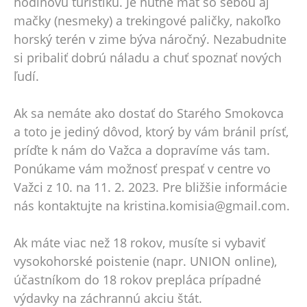
hodinovú turistiku. Je nutné mať so sebou aj
mačky (nesmeky) a trekingové paličky, nakoľko
horský terén v zime býva náročný. Nezabudnite
si pribaliť dobrú náladu a chuť spoznať nových
ľudí.
Ak sa nemáte ako dostať do Starého Smokovca
a toto je jediný dôvod, ktorý by vám bránil prísť,
príďte k nám do Važca a dopravíme vás tam.
Ponúkame vám možnosť prespať v centre vo
Važci z 10. na 11. 2. 2023. Pre bližšie informácie
nás kontaktujte na kristina.komisia@gmail.com.
Ak máte viac než 18 rokov, musíte si vybaviť
vysokohorské poistenie (napr. UNION online),
účastníkom do 18 rokov prepláca prípadné
výdavky na záchrannú akciu štát.