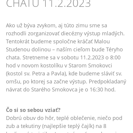
CHATU 11.2.2023
Ako už býva zvykom, aj túto zimu sme sa
rozhodli zorganizovať diecézny výstup mladých.
Tentokrát budeme spoločne kráčať Malou
Studenou dolinou – naším cieľom bude Téryho
chata. Stretneme sa v sobotu 11.2.2023 o 8:00
hod v novom kostolíku v Starom Smokovci
(kostol sv. Petra a Pavla), kde budeme sláviť sv.
omšu, po ktorej sa začne výstup. Predpokladaný
návrat do Starého Smokovca je o 16:30 hod.
Čo si so sebou vziať?
Dobrú obuv do hôr, teplé oblečenie, niečo pod
zub a tekutiny (najlepšie teplý čajík) na 8