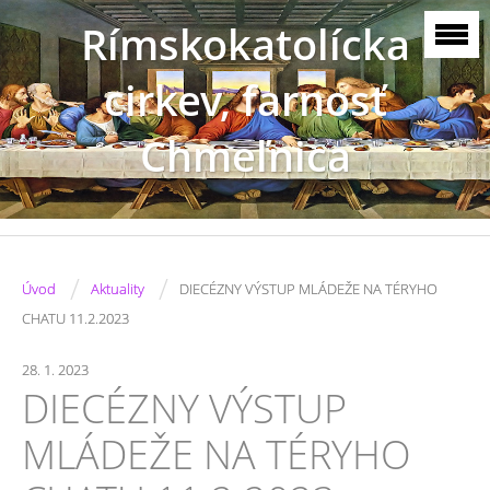
Rímskokatolícka
cirkev, farnosť
Chmeľnica
/
/
Úvod
Aktuality
DIECÉZNY VÝSTUP MLÁDEŽE NA TÉRYHO
CHATU 11.2.2023
28. 1. 2023
DIECÉZNY VÝSTUP
MLÁDEŽE NA TÉRYHO