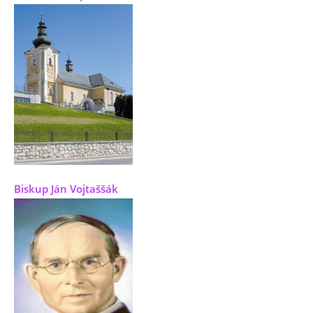
Biskup Ján Vojtaššák