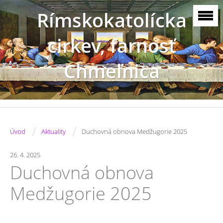
Rímskokatolícka
cirkev, farnosť
Chmeľnica
/
/
Úvod
Aktuality
Duchovná obnova Medžugorie 2025
26. 4. 2025
Duchovná obnova
Medžugorie 2025