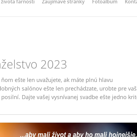
 života farnosti
Zaujímavé stránky
Fotoalbum
Kont
nželstvo 2023
 ňom ešte len uvažujete, ak máte plnú hlavu
dobných salónov ešte len prechádzate, urobte pre va
posilní. Dajte vašej vysnívanej svadbe ešte jedno kri