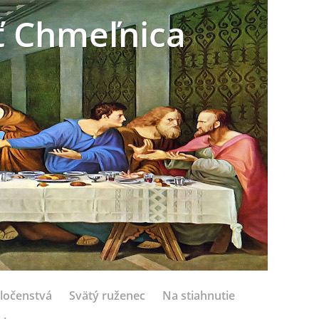
sť Chmeľnica
ločenstvá
Svätý ruženec
Na stiahnutie