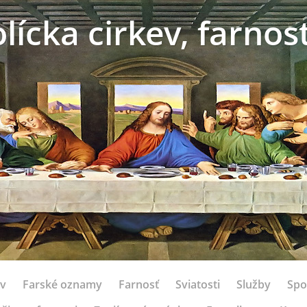
ícka cirkev, farno
ov
Farské oznamy
Farnosť
Sviatosti
Služby
Spo