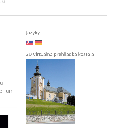
akt
Jazyky
3D virtuálna prehliadka kostola
šu
térium