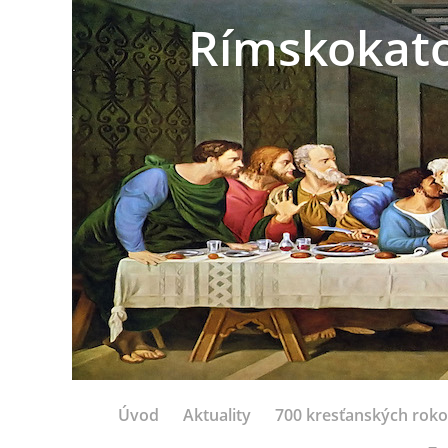
Rímskokatol
Úvod
Aktuality
700 kresťanských rok