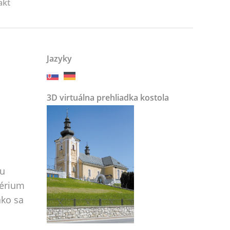
akt
Jazyky
3D virtuálna prehliadka kostola
šu
térium
ako sa