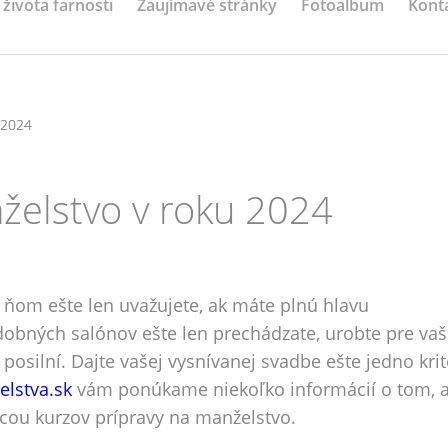
 života farnosti
Zaujímavé stránky
Fotoalbum
Kont
 2024
želstvo v roku 2024
 ňom ešte len uvažujete, ak máte plnú hlavu
dobných salónov ešte len prechádzate, urobte pre va
posilní. Dajte vašej vysnívanej svadbe ešte jedno kri
lstva.sk
vám ponúkame niekoľko informácií o tom, 
cou kurzov prípravy na manželstvo.