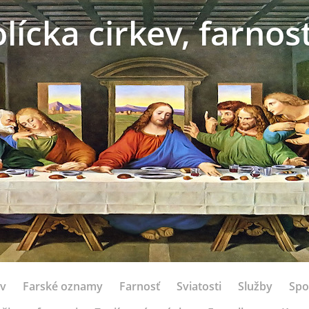
ícka cirkev, farno
ov
Farské oznamy
Farnosť
Sviatosti
Služby
Spo