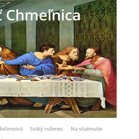
sť Chmeľnica
ločenstvá
Svätý ruženec
Na stiahnutie