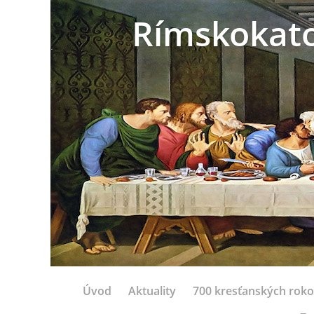
Rímskokatol
Úvod
Aktuality
700 kresťanských rok