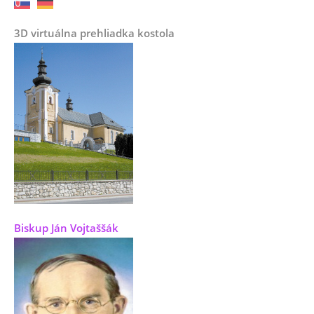
3D virtuálna prehliadka kostola
Biskup Ján Vojtaššák