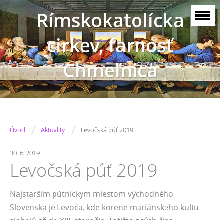
Rímskokatolícka
cirkev, farnosť
Chmeľnica
/
/
Úvod
Aktuality
Levočská púť 2019
30. 6. 2019
Levočská púť 2019
Najstarším pútnickým miestom východného
Slovenska je Levoča, kde korene mariánskeho kultu