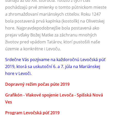
siahajú až do XIII. storočia. Totižto z tých čias
pochádzajú prvé zmienky o tomto pútnickom mieste
a zhromažďovaní mariánskych ctiteľov. Roku 1247
bola postavená prvá kaplnka (kostolík) na Olivetskej
hore. Najpravdepodobnejšie bola postavená ako
prejav vďaky Božej Matke za záchranu mnohých
životov pred vpádom Tatárov, ktorí pustošili naše
územie a konkrétne i Levoču.
Srdečne Vás pozývame na každoročnú Levočská púť
2019, ktorá sa uskutoční 6. a 7. júla na Mariánskej
hore v Levoči.
Dopravný režim počas púte 2019
Grafikón - Vlakové spojenie Levoča - Spišská Nová
Ves
Program Levočská púť 2019