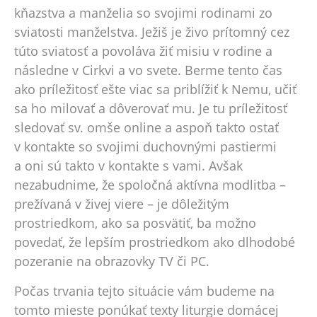
kňazstva a manželia so svojimi rodinami zo
sviatosti manželstva. Ježiš je živo prítomný cez
túto sviatosť a povoláva žiť misiu v rodine a
následne v Cirkvi a vo svete. Berme tento čas
ako príležitosť ešte viac sa priblížiť k Nemu, učiť
sa ho milovať a dôverovať mu. Je tu príležitosť
sledovať sv. omše online a aspoň takto ostať
v kontakte so svojimi duchovnými pastiermi
a oni sú takto v kontakte s vami. Avšak
nezabudnime, že spoločná aktívna modlitba –
prežívaná v živej viere – je dôležitým
prostriedkom, ako sa posvätiť, ba možno
povedať, že lepším prostriedkom ako dlhodobé
pozeranie na obrazovky TV či PC.
Počas trvania tejto situácie vám budeme na
tomto mieste ponúkať texty liturgie domácej