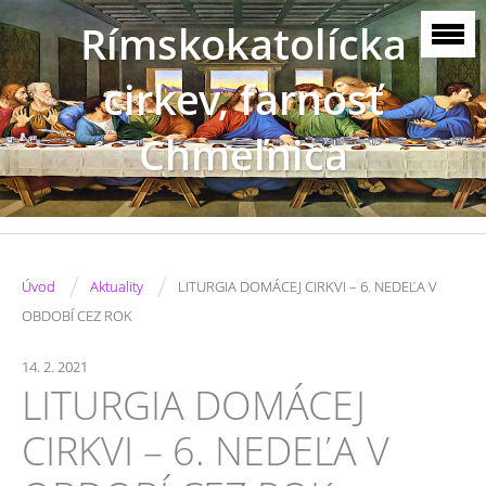
Rímskokatolícka
cirkev, farnosť
Chmeľnica
/
/
Úvod
Aktuality
LITURGIA DOMÁCEJ CIRKVI – 6. NEDEĽA V
OBDOBÍ CEZ ROK
14. 2. 2021
LITURGIA DOMÁCEJ
CIRKVI – 6. NEDEĽA V