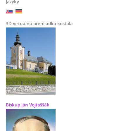
Jazyky
3D virtuálna prehliadka kostola
Biskup Ján Vojtaššák