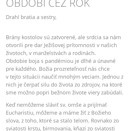
OBDOBÍ CEZ ROK
Drahí bratia a sestry,
Brány kostolov sú zatvorené, ale srdcia sa nám
otvorili pre dar Ježišovej prítomnosti v našich
životoch, v manželstvách a rodinách.
Obdobie boja s pandémiou je dlhé a únavné
pre každého. Božia prozreteľnosť nás chce
v tejto situácii naučiť mnohým veciam. Jednou z
nich je čerpať silu do života zo zdrojov, na ktoré
sme možno popri bežnom živote viery zabúdali.
Keď nemôžeme sláviť sv. omše a prijímať
Eucharistiu, môžeme a máme žiť z Božieho
slova, z toho, ktoré sa stalo telom. Rovnako zo
sviatosti krstu, birmovania, kňazi zo sviatosti