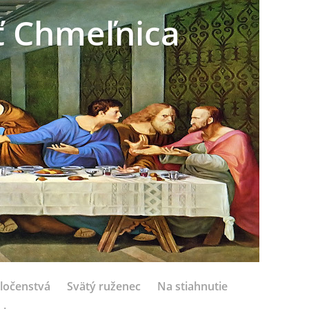
sť Chmeľnica
ločenstvá
Svätý ruženec
Na stiahnutie