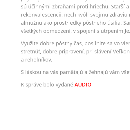
sú účinnými zbraňami proti hriechu. Starší a 
rekonvalescencii, nech kvôli svojmu zdraviu
almužnu ako prostriedky pôstneho úsilia. S
všetkých obmedzení, v spojení s utrpením Je
Využite dobre pôstny čas, posilnite sa vo vier
stretnúť, dobre pripravení, pri slávení Veľk
a rehoľníkov.
S láskou na vás pamätajú a žehnajú vám všetc
K správe bolo vydané
AUDIO