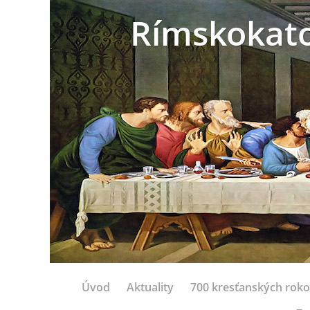
Rímskokatol
Úvod
Aktuality
700 kresťanských rok