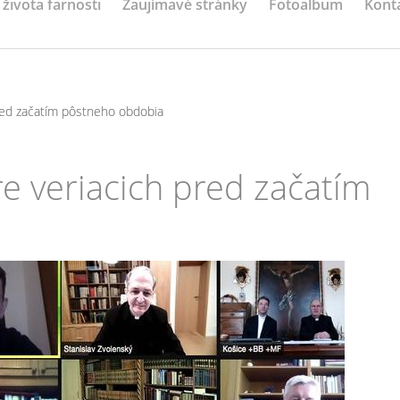
 života farnosti
Zaujímavé stránky
Fotoalbum
Kont
red začatím pôstneho obdobia
e veriacich pred začatím