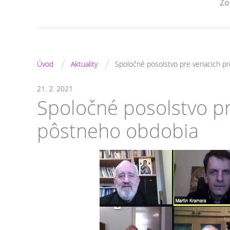
Zo
/
/
Úvod
Aktuality
Spoločné posolstvo pre veriacich p
21. 2. 2021
Spoločné posolstvo pr
pôstneho obdobia