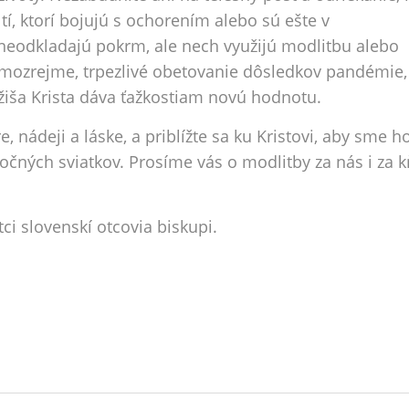
tí, ktorí bojujú s ochorením alebo sú ešte v
 neodkladajú pokrm, ale nech využijú modlitbu alebo
amozrejme, trpezlivé obetovanie dôsledkov pandémie, 
žiša Krista dáva ťažkostiam novú hodnotu.
e, nádeji a láske, a priblížte sa ku Kristovi, aby sme 
onočných sviatkov. Prosíme vás o modlitby za nás i za 
i slovenskí otcovia biskupi.