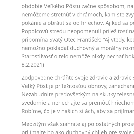
obdobie Veľkého Pôstu začne spôsobom, na k
nemôžeme stretnúť v chrámoch, kam ste zvyča
pokánie a obrátiť sa od hriechov. Aj keď sa 
Popolcovú stredu neopomenuli príležitosť na
pripomína Svätý Otec František: "Aj vtedy, ke
nemožno pokladať duchovný a morálny rozme
Starostlivosť o telo nemôže nikdy nechať bo
8.2.2021)
Zodpovedne chráňte svoje zdravie a zdravie 
Veľký Pôst je príležitosťou obnovy, zanechani
Nezabudnite predovšetkým na skutky telesné
svedomie a nenechajte sa premôcť hriechom, 
Robíme, čo je v našich silách, aby sa prijím
Medzitým však siahnite aj po ostatných prostr
prijímajte ho ako duchovný chlieb pre svoje 