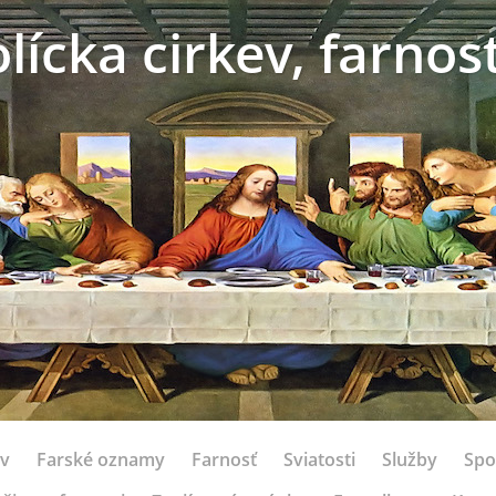
ícka cirkev, farno
ov
Farské oznamy
Farnosť
Sviatosti
Služby
Spo