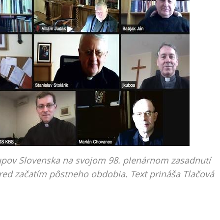
skupov Slovenska na svojom 98. plenárnom zasadnutí
 pred začatím pôstneho obdobia. Text prináša Tlačová