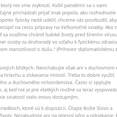
torý nie sme zvyknutí. Kvôli pandémii sa s vami
jne prichádzali prijať znak popola, ako rozhodnutie
popolec fyzicky nedá udeliť, chceme vás povzbudiť, aby
stúpiť na cestu prípravy na Veľkonočné sviatky. Ako 
ď sa snažíme chrániť ľudské životy pred šírením vírusu
r osoby za druhoradý vo vzťahu k fyzickému zdraviu
kom starostlivosť o dušu." (Príhovor diplomatickému 
svojich blízkych. Neochabujte však ani v duchovnom ú
a hriechu a získavania milostí. Treba to dobre využiť.
ho a duchovného milosrdenstva. Často si spytujte
aj keď nie je pre všetkých možné sa teraz vyspoveda
anie sviatostí stalo znovu dostupným.
iedkoch, ktoré sú k dispozícii. Čítajte Božie Slovo a
životy. Nezabudnite ani na telesný pôst a odriekanie, 