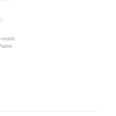
i
ho mohli
kňazov