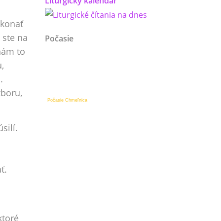
Liturgický kalendár
 konať
 ste na
Počasie
nám to
,
.
zboru,
Počasie Chmeľnica
silí.
ť.
ktoré