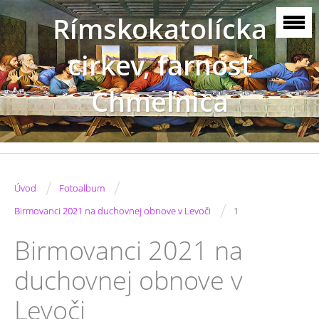
Rímskokatolícka
cirkev, farnosť
Chmeľnica
/
/
Úvod
Fotoalbum
/
Birmovanci 2021 na duchovnej obnove v Levoči
1
Birmovanci 2021 na
duchovnej obnove v
Levoči