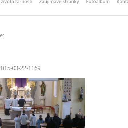
 života farnosti
Zaujímavé stránky
Fotoalbum
Kont
169
2015-03-22-1169