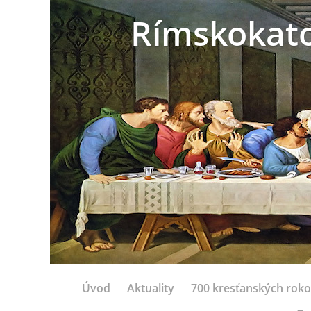
Rímskokatol
Úvod
Aktuality
700 kresťanských rok