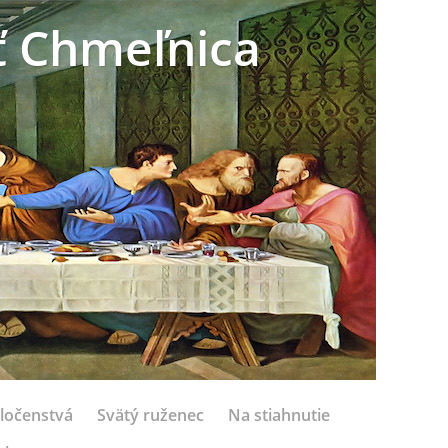
sť Chmeľnica
ločenstvá
Svätý ruženec
Na stiahnutie