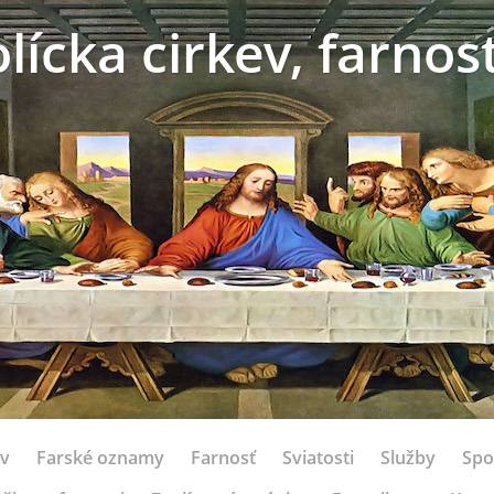
ícka cirkev, farno
ov
Farské oznamy
Farnosť
Sviatosti
Služby
Spo