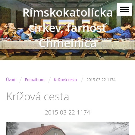
Rímskokatolícka
cirkev, farnosť
Chmeľnica
/
/
/
Úvod
Fotoalbum
Krížová cesta
2015-03-22-1174
Krížová cesta
2015-03-22-1174