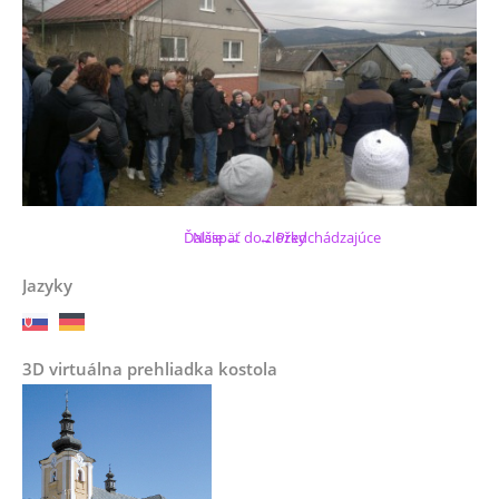
Ďalšie →
Naspäť do zložky
← Predchádzajúce
Jazyky
3D virtuálna prehliadka kostola