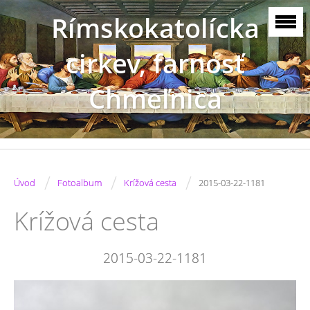
Rímskokatolícka
cirkev, farnosť
Chmeľnica
/
/
/
Úvod
Fotoalbum
Krížová cesta
2015-03-22-1181
Krížová cesta
2015-03-22-1181