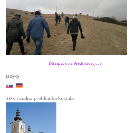
Ďalšie →
Naspäť do zložky
← Predchádzajúce
Jazyky
3D virtuálna prehliadka kostola