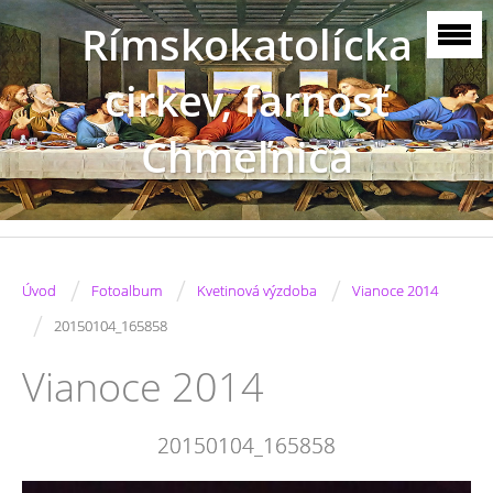
Rímskokatolícka
cirkev, farnosť
Chmeľnica
/
/
/
Úvod
Fotoalbum
Kvetinová výzdoba
Vianoce 2014
/
20150104_165858
Vianoce 2014
20150104_165858