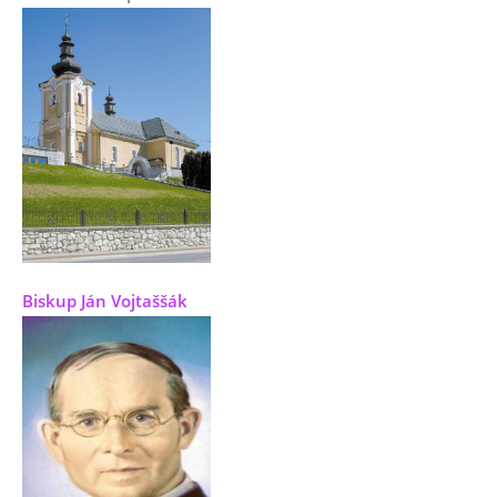
Biskup Ján Vojtaššák