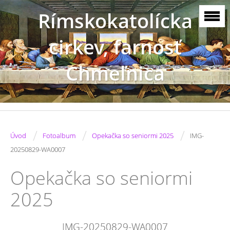
Rímskokatolícka
cirkev, farnosť
Chmeľnica
/
/
/
Úvod
Fotoalbum
Opekačka so seniormi 2025
IMG-
20250829-WA0007
Opekačka so seniormi
2025
IMG-20250829-WA0007