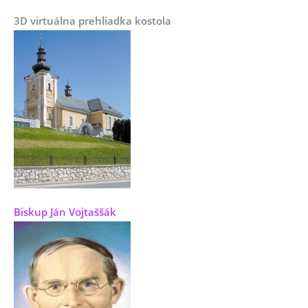
3D virtuálna prehliadka kostola
Biskup Ján Vojtaššák