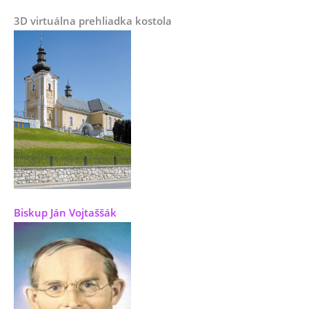
3D virtuálna prehliadka kostola
Biskup Ján Vojtaššák