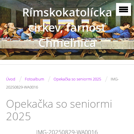
Rímskokatolícka
cirkev, farnosť
Chmeľnica
/
/
/
Úvod
Fotoalbum
Opekačka so seniormi 2025
IMG-
20250829-WA0016
Opekačka so seniormi
2025
IMG-20250829-WA0016