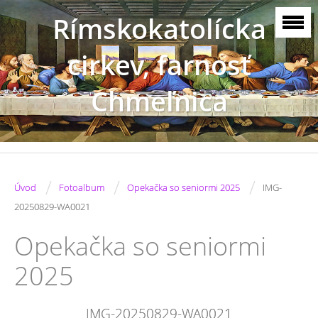
Rímskokatolícka
cirkev, farnosť
Chmeľnica
/
/
/
Úvod
Fotoalbum
Opekačka so seniormi 2025
IMG-
20250829-WA0021
Opekačka so seniormi
2025
IMG-20250829-WA0021