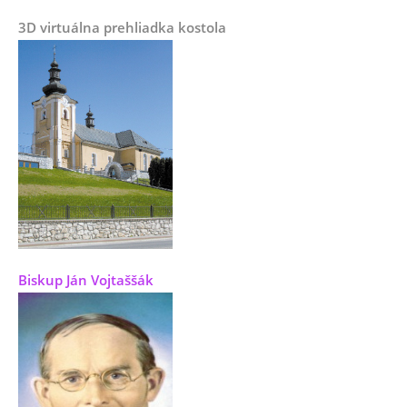
3D virtuálna prehliadka kostola
Biskup Ján Vojtaššák