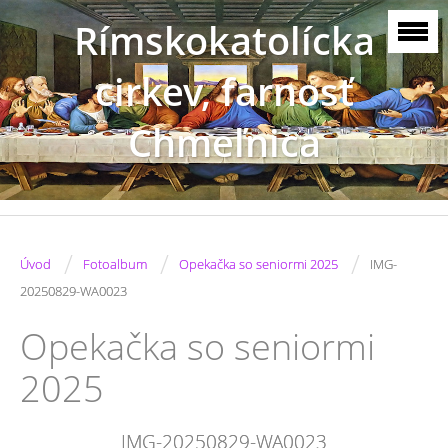
Rímskokatolícka
cirkev, farnosť
Chmeľnica
/
/
/
Úvod
Fotoalbum
Opekačka so seniormi 2025
IMG-
20250829-WA0023
Opekačka so seniormi
2025
IMG-20250829-WA0023