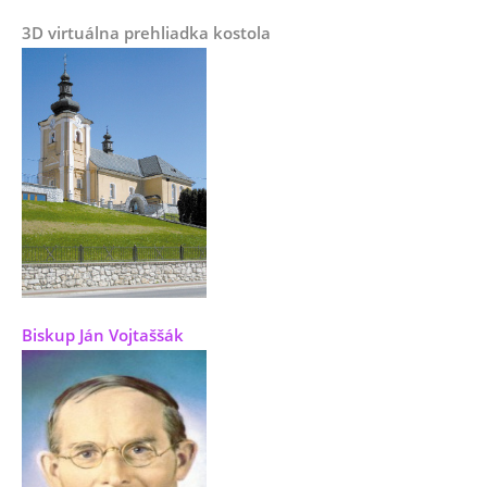
3D virtuálna prehliadka kostola
Biskup Ján Vojtaššák