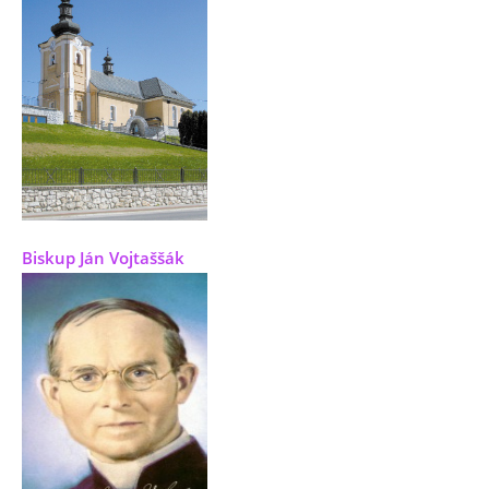
Biskup Ján Vojtaššák