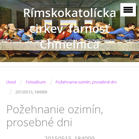
Rímskokatolícka
cirkev, farnosť
Chmeľnica
/
/
Úvod
Fotoalbum
Požehnanie ozimín, prosebné dni
/
20150515_184009
Požehnanie ozimín,
prosebné dni
20150515_184009