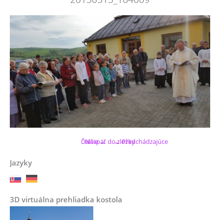
Ďalšie →
Naspäť do zložky
← Predchádzajúce
Jazyky
3D virtuálna prehliadka kostola