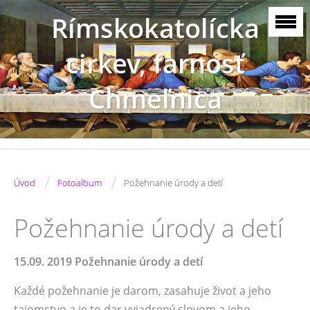
Rímskokatolícka
cirkev, farnosť
Chmeľnica
/
/
Úvod
Fotoalbum
Požehnanie úrody a detí
Požehnanie úrody a detí
15.09. 2019 Požehnanie úrody a detí
Každé požehnanie je darom, zasahuje život a jeho
tajomstvo a je to dar vyjadrený slovom a jeho