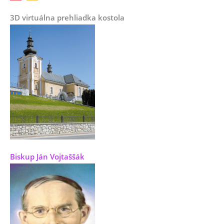
3D virtuálna prehliadka kostola
Biskup Ján Vojtaššák