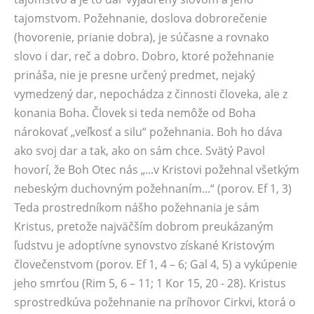
tajomstvom. Požehnanie, doslova dobrorečenie
(hovorenie, prianie dobra), je súčasne a rovnako
slovo i dar, reč a dobro. Dobro, ktoré požehnanie
prináša, nie je presne určený predmet, nejaký
vymedzený dar, nepochádza z činnosti človeka, ale z
konania Boha. Človek si teda nemôže od Boha
nárokovať „veľkosť a silu“ požehnania. Boh ho dáva
ako svoj dar a tak, ako on sám chce. Svätý Pavol
hovorí, že Boh Otec nás „...v Kristovi požehnal všetkým
nebeským duchovným požehnaním...“ (porov. Ef 1, 3)
Teda prostredníkom nášho požehnania je sám
Kristus, pretože najväčším dobrom preukázaným
ľudstvu je adoptívne synovstvo získané Kristovým
človečenstvom (porov. Ef 1, 4 – 6; Gal 4, 5) a vykúpenie
jeho smrťou (Rim 5, 6 – 11; 1 Kor 15, 20 - 28). Kristus
sprostredkúva požehnanie na príhovor Cirkvi, ktorá o