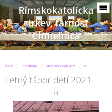
Rímskokatolícka
cirkev, farnosť
Chmeľnica
/
/
/
Úvod
Fotoalbum
Letný tábor detí 2021
11
Letný tábor detí 2021
11