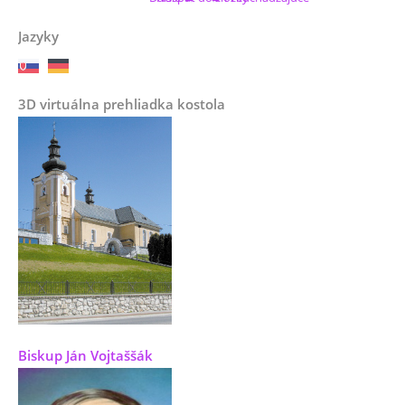
Jazyky
3D virtuálna prehliadka kostola
Biskup Ján Vojtaššák