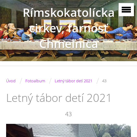
Rímskokatolícka
cirkev, farnosť
Chmeľnica
/
/
/
Úvod
Fotoalbum
Letný tábor detí 2021
43
Letný tábor detí 2021
43