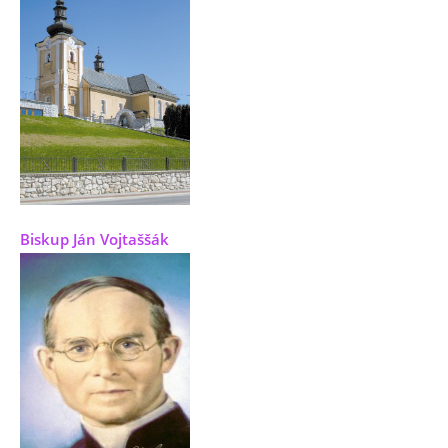
Biskup Ján Vojtaššák