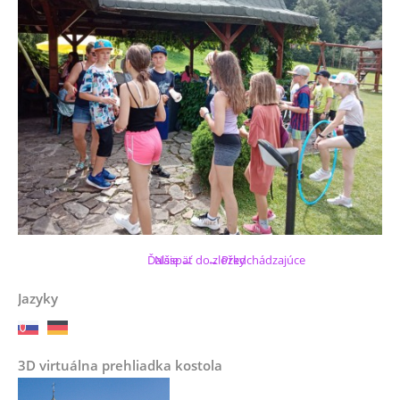
Ďalšie →
Naspäť do zložky
← Predchádzajúce
Jazyky
3D virtuálna prehliadka kostola